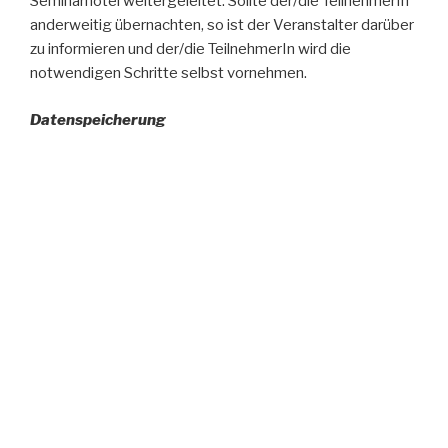
Seminarhotel weitergeleitet. Sollte der/die TeilnehmerIn
anderweitig übernachten, so ist der Veranstalter darüber
zu informieren und der/die TeilnehmerIn wird die
notwendigen Schritte selbst vornehmen.
Datenspeicherung
Die Teilnehmer sind damit einverstanden, dass ihre Daten
gespeichert werden und sie per Post, oder Mail über
weitere Veranstaltungen informiert werden. Die
Teilnehmer können diese Zustimmung jederzeit
widerrufen.
Kontakt